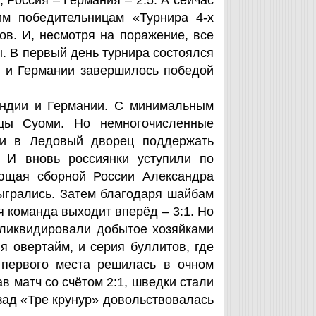
 Россия – Германия – 2:5. А сейчас
им победительницам «Турнира 4-х
ов. И, несмотря на поражение, все
. В первый день турнира состоялся
 и Германии завершилось победой
яндии и Германии. С минимальным
ицы Суоми. Но немногочисленные
ни в Ледовый дворец поддержать
. И вновь россиянки уступили по
ающая сборной России Александра
ыгрались. Затем благодаря шайбам
 команда выходит вперёд – 3:1. Но
ликвидировали добытое хозяйками
 овертайм, и серия буллитов, где
 первого места решилась в очном
в матч со счётом 2:1, шведки стали
зад «Тре крунур» довольствовалась