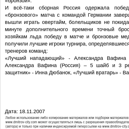
«бронзой».
И всё-таки сборная Россия одержала побе
«бронзового» матча с командой Германии завер
вышли играть овертайм, болельщиков не покидал
минуте дополнительного времени точный бро
хозяйкам льда победу в матче и бронзовые ме
получили лучшие игроки турнира, определявшиеся
тренеров команд:
«Лучший нападающий» - Александра Вафина (
Александра Вафина (Россия) – 5 шайб и 3 ре
защитник» - Инна Дюбанок, «Лучший вратарь» - В
Дата: 18.11.2007