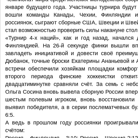
январе будущего года. Участницы турнира будут
вошли команды Канады, Чехии, Финляндии и
россиянок, сыграют сборные США, Швеции и Швей
стал возможностью проверить силы накануне стол
«Турнир 4-х наций», как и год назад, начался
Финляндией. На 26-й секунде финки вышли вп
завладеть инициативой и довести своё преиму
Дюбанок, точные броски Екатерины Ананьевой и 
встречи обеспечили хозяйкам площадки комфорт
второго периода финские хоккеистки откв
двадцатиминутке сравняли счёт. За семь с неб
Ольга Сосина вновь вывела сборную России впер
шестым полевым игроком, вновь восстановили 
выявил победителя, а в серии послематчевых бу
6:5.
А ведь в прошлом году россиянки проигрывал
счётом: