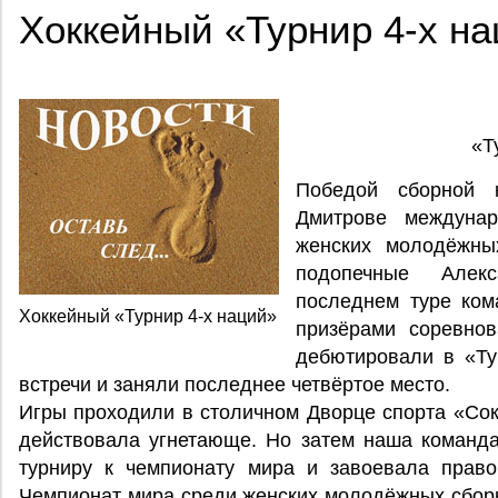
Хоккейный «Турнир 4-х н
«Т
Победой сборной 
Дмитрове междуна
женских молодёжных
подопечные Алек
последнем туре ком
Хоккейный «Турнир 4-х наций»
призёрами соревнов
дебютировали в «Ту
встречи и заняли последнее четвёртое место.
Игры проходили в столичном Дворце спорта «Сок
действовала угнетающе. Но затем наша команда
турниру к чемпионату мира и завоевала право
Чемпионат мира среди женских молодёжных сборн