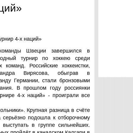
аций»
урнир 4-х наций»
команды Швеции завершился в
родный турнир по хоккею среди
 команд. Российские хоккеистки,
сандра Вирясова, обыграв в
анду Германии, стали бронзовыми
ания. В прошлом году россиянки
рнире 4-х наций» - проиграли все
ольники». Крупная разница в счёте
 серьёзно подошла к отборочному
 выступать в группе сильнейших.
ых пройдёт в канадском Калгари в