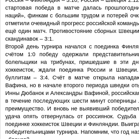
Россия – Финляндия – 3:10; Россия – Швеция 2:12;
стартовая победа в матче далась прошлогодн
наций», финкам с большим трудом и потерей очк
отметили очевидный прогресс российской команды
ещё один матч. Противостояние сборных Швеции
скандинавок – 3:1.
Второй день турнира начался с поединка Финл
счётом 1:0 победу одержали представительн
болельщики на трибунах, пришедшие в эти д
хоккеисток, ждали поединка России и Швеции
буллитам – 3:4. Счёт в матче открыла напад
Вафина, но в начале второго периода шведки от
Инны Дюбанок и Александры Вафиной, российская
в течение последующих шести минут соперницы 
преимущество. И вновь не выявивший победителя
удача опять отвернулась от россиянок. Судьба
поединке хоккеисток Швеции и Финляндии. Выигра
победительницами турнира. Напомним, что год на