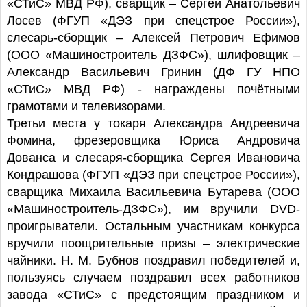
«СТиС» МВД РФ), сварщик – Сергей Анатольевич
Лосев (ФГУП «ДЭЗ при спецстрое России»),
слесарь-сборщик – Алексей Петрович Ефимов
(ООО «Машиностроитель ДЗФС»), шлифовщик –
Александр Васильевич Гринин (ДФ ГУ НПО
«СТиС» МВД РФ) - награждены почётными
грамотами и телевизорами.
Третьи места у токаря Александра Андреевича
Фомина, фрезеровщика Юриса Андровича
Дованса и слесаря-сборщика Сергея Ивановича
Кондрашова (ФГУП «ДЭЗ при спецстрое России»),
сварщика Михаила Васильевича Бутарева (ООО
«Машиностроитель-ДЗФС»), им вручили DVD-
проигрыватели. Остальным участникам конкурса
вручили поощрительные призы – электрические
чайники. Н. М. Бубнов поздравил победителей и,
пользуясь случаем поздравил всех работников
завода «СТиС» с предстоящим праздником и