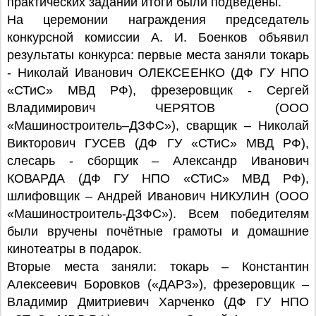
практических заданий итоги были подведены.
На церемонии награждения председатель
конкурсной комиссии А. И. Боенков объявил
результаты конкурса: первые места заняли токарь
- Николай Иванович ОЛЕКСЕЕНКО (ДФ ГУ НПО
«СТиС» МВД РФ), фрезеровщик - Сергей
Владимирович ЧЕРЯТОВ (ООО
«Машиностроитель–ДЗФС»), сварщик – Николай
Викторович ГУСЕВ (ДФ ГУ «СТиС» МВД РФ),
слесарь - сборщик – Александр Иванович
КОВАРДА (ДФ ГУ НПО «СТиС» МВД РФ),
шлифовщик – Андрей Иванович НИКУЛИН (ООО
«Машиностроитель-ДЗФС»). Всем победителям
были вручены почётные грамоты и домашние
кинотеатры в подарок.
Вторые места заняли: токарь – Константин
Алексеевич Боровков («ДАРЗ»), фрезеровщик –
Владимир Дмитриевич Харченко (ДФ ГУ НПО